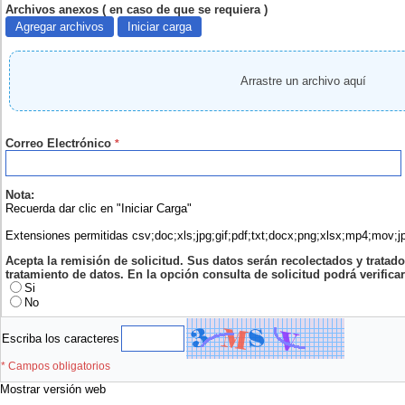
Archivos anexos ( en caso de que se requiera )
Agregar archivos
Iniciar carga
Arrastre un archivo aquí
Correo Electrónico
*
Nota:
Recuerda dar clic en "Iniciar Carga"
Extensiones permitidas csv;doc;xls;jpg;gif;pdf;txt;docx;png;xlsx;mp4;mov;j
Acepta la remisión de solicitud. Sus datos serán recolectados y tratad
tratamiento de datos. En la opción consulta de solicitud podrá verificar
Si
No
Escriba los caracteres
* Campos obligatorios
Mostrar versión web